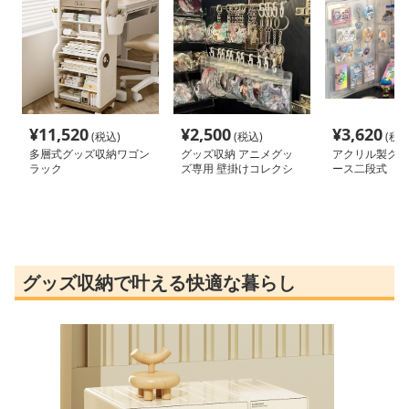
¥
11,520
¥
2,500
¥
3,620
(税込)
(税込)
(税込
多層式グッズ収納ワゴン
グッズ収納 アニメグッ
アクリル製グッ
ラック
ズ専用 壁掛けコレクシ
ース二段式
ョンラック
グッズ収納で叶える快適な暮らし