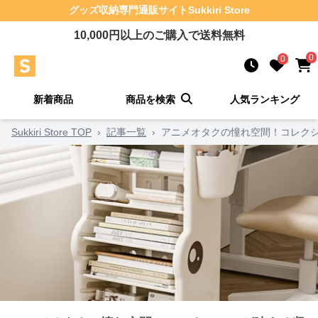
グッズ収納
専門通販サイト
Sukkiri Store
10,000
円以上のご購入で送料無料
0
0
新着商品
商品を検索
人気ランキング
Sukkiri Store TOP
›
記事一覧
›
アニメオタクの憧れ空間！コレクシ