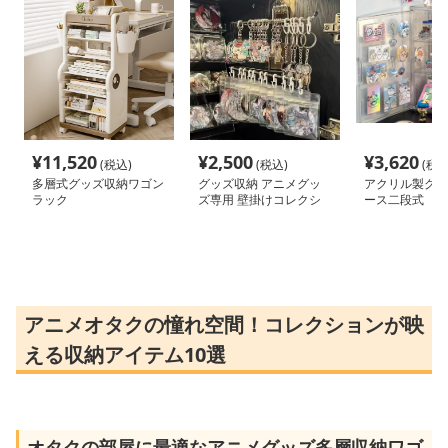
¥
11,520
¥
2,500
¥
3,620
(税込)
(税込)
(税込
多層式グッズ収納ワゴン
グッズ収納 アニメグッ
アクリル製グッ
ラック
ズ専用 壁掛けコレクシ
ース二段式
ョンラック
アニメオタクの憧れ空間！コレクションが映
える収納アイテム10選
オタクの部屋に最適なアニメグッズ多層収納ワゴ