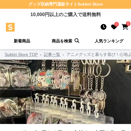
グッズ収納
専門通販サイト
Sukkiri Store
10,000
円以上のご購入で送料無料
0
0
新着商品
商品を検索
人気ランキング
Sukkiri Store TOP
›
記事一覧
›
アニメグッズと暮らす喜び！心地よ