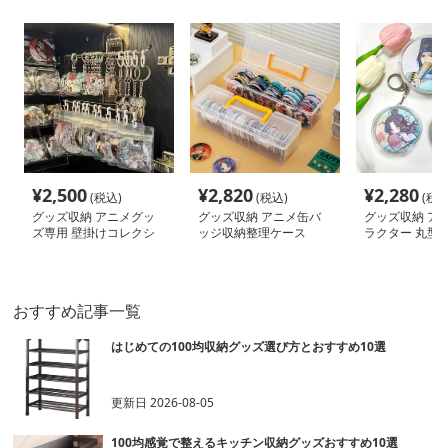
¥
2,500
¥
2,820
¥
2,280
(税込)
(税込)
(税込
グッズ収納 アニメグッ
グッズ収納 アニメ缶バ
グッズ収納 ア
ズ専用 壁掛けコレクシ
ッジ収納整理ケース
ラクター 丸型
ョンラック
ーチ
おすすめ記事一覧
はじめての100均収納グッズ選び方とおすすめ10選
更新日
2026-08-05
100均感覚で整えるキッチン収納グッズおすすめ10選