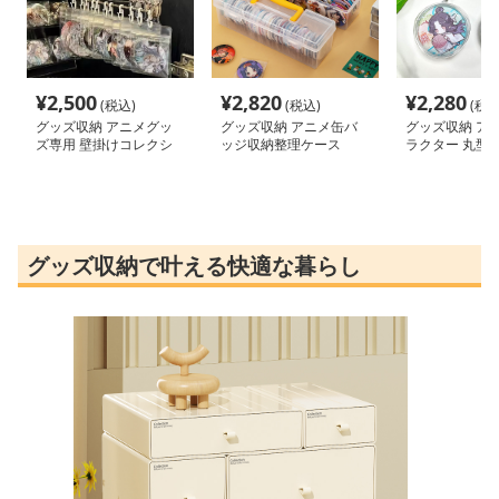
¥
2,500
¥
2,820
¥
2,280
(税込)
(税込)
(税込
グッズ収納 アニメグッ
グッズ収納 アニメ缶バ
グッズ収納 ア
ズ専用 壁掛けコレクシ
ッジ収納整理ケース
ラクター 丸型
ョンラック
ーチ
グッズ収納で叶える快適な暮らし