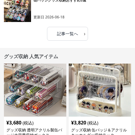
缶バッジグッズ収納おすすめ5選
更新日
2026-06-18
›
記事一覧へ
グッズ収納 人気アイテム
¥
3,680
¥
3,820
(税込)
(税込)
グッズ収納 透明アクリル製缶バ
グッズ収納 缶バッジ＆アクリル
ッジ大容量収納ボックス
キーホルダー収納ラック