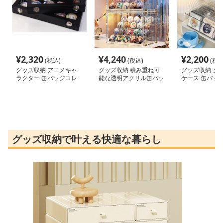
¥
2,320
¥
4,240
¥
2,200
(税込)
(税込)
(税込
グッズ収納 アニメキャ
グッズ収納 積み重ね可
グッズ収納 ク
ラクター 缶バッジコレ
能な透明アクリル缶バッ
ケース 缶バッ
クションケース
ジ収納ケース
グッズ収納で叶える快適な暮らし