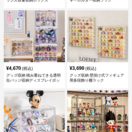
¥
4,670
¥
3,690
(税込)
(税込)
グッズ収納 積み重ねできる透明
グッズ収納 壁掛け式フィギュア
缶バッジ収納ディスプレイボッ
用多段飾り棚ラック
クス