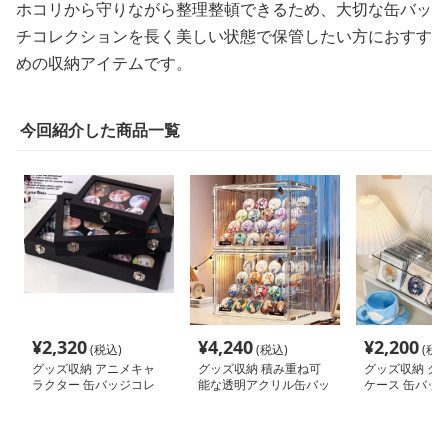
ホコリから守りながら整理整頓できるため、大切な缶バッ
チコレクションを長く美しい状態で保管したい方におすす
めの収納アイテムです。
今回紹介した商品一覧
¥
2,320
¥
4,240
¥
2,200
(税込)
(税込)
(税込
グッズ収納 アニメキャ
グッズ収納 積み重ね可
グッズ収納 ク
ラクター 缶バッジコレ
能な透明アクリル缶バッ
ケース 缶バッ
クションケース
ジ収納ケース