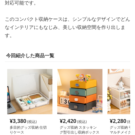
対応可能です。
このコンパクト収納ケースは、シンプルなデザインでどん
なインテリアにもなじみ、美しい収納空間を作り出しま
す。
今回紹介した商品一覧
¥
3,380
¥
2,420
¥
2,280
(税込)
(税込)
(税込
多目的グッズ収納 仕切
グッズ収納 スタッキン
グッズ収納 引
りケース
グ型引出し収納ボックス
マルチメイクボ