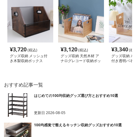
¥
3,720
¥
3,120
¥
3,340
(税込)
(税込)
(税込
グッズ収納 メッシュ付
グッズ収納 天然木材 ア
グッズ収納 木
き木製収納ボックス
ナログレコード収納ボッ
付き透明パネル
クス
クス
おすすめ記事一覧
はじめての100均収納グッズ選び方とおすすめ10選
更新日
2026-08-05
100均感覚で整えるキッチン収納グッズおすすめ10選