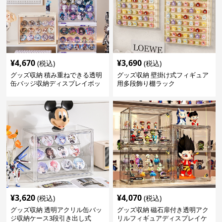
¥
4,670
¥
3,690
(税込)
(税込)
グッズ収納 積み重ねできる透明
グッズ収納 壁掛け式フィギュア
缶バッジ収納ディスプレイボッ
用多段飾り棚ラック
クス
¥
3,620
¥
4,070
(税込)
(税込)
グッズ収納 透明アクリル缶バッ
グッズ収納 磁石扉付き透明アク
ジ収納ケース3段引き出し式
リルフィギュアディスプレイケ