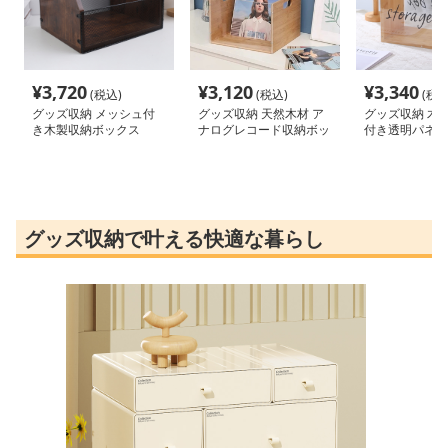
¥
3,720
¥
3,120
¥
3,340
(税込)
(税込)
(税込
グッズ収納 メッシュ付
グッズ収納 天然木材 ア
グッズ収納 木
き木製収納ボックス
ナログレコード収納ボッ
付き透明パネル
クス
クス
グッズ収納で叶える快適な暮らし