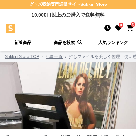
グッズ収納
専門通販サイト
Sukkiri Store
10,000
円以上のご購入で送料無料
0
0
新着商品
商品を検索
人気ランキング
Sukkiri Store TOP
›
記事一覧
›
推しファイルを美しく整理！使い勝