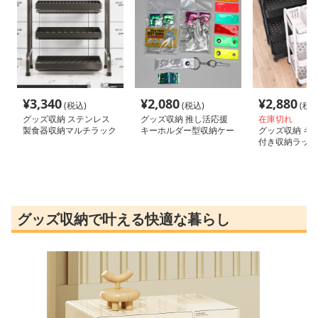
¥
3,340
¥
2,080
¥
2,880
(税込)
(税込)
(税込
グッズ収納 ステンレス
グッズ収納 推し活応援
在庫切れ
製食器収納マルチラック
キーホルダー型収納ケー
グッズ収納 キ
ス
付き収納ラック
タイプ
グッズ収納で叶える快適な暮らし