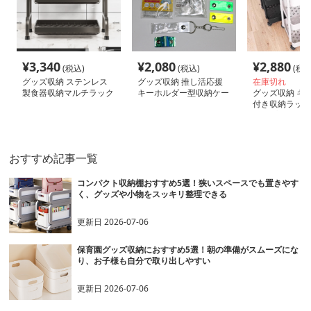
¥
3,340
¥
2,080
¥
2,880
(税込)
(税込)
(税込
グッズ収納 ステンレス
グッズ収納 推し活応援
在庫切れ
製食器収納マルチラック
キーホルダー型収納ケー
グッズ収納 キ
ス
付き収納ラック
タイプ
おすすめ記事一覧
コンパクト収納棚おすすめ5選！狭いスペースでも置きやす
く、グッズや小物をスッキリ整理できる
更新日
2026-07-06
保育園グッズ収納におすすめ5選！朝の準備がスムーズにな
り、お子様も自分で取り出しやすい
更新日
2026-07-06