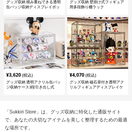
グッズ収納 積み重ねできる透明
グッズ収納 壁掛け式フィギュア
缶バッジ収納ディスプレイボッ
用多段飾り棚ラック
クス
¥
3,620
¥
4,070
(税込)
(税込)
グッズ収納 透明アクリル缶バッ
グッズ収納 磁石扉付き透明アク
ジ収納ケース3段引き出し式
リルフィギュアディスプレイケ
ース
「Sukkiri Store」は、グッズ収納に特化した通販サイト
で、あなたの大切なアイテムを美しく整理するための最適
な場所です。