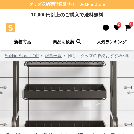
グッズ収納
専門通販サイト
Sukkiri Store
10,000
円以上のご購入で送料無料
0
0
新着商品
商品を検索
人気ランキング
Sukkiri Store TOP
›
記事一覧
›
推し活グッズの収納おすすめ5選