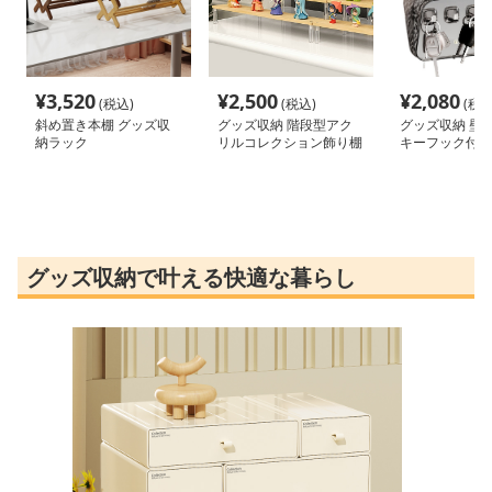
¥
3,520
¥
2,500
¥
2,080
(税込)
(税込)
(税込
斜め置き本棚 グッズ収
グッズ収納 階段型アク
グッズ収納 壁
納ラック
リルコレクション飾り棚
キーフック付き
レイラック
グッズ収納で叶える快適な暮らし