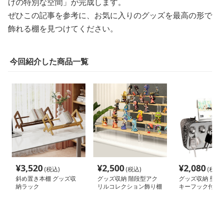
けの特別な空間」が完成します。
ぜひこの記事を参考に、お気に入りのグッズを最高の形で
飾れる棚を見つけてください。
今回紹介した商品一覧
¥
3,520
¥
2,500
¥
2,080
(税込)
(税込)
(税込
斜め置き本棚 グッズ収
グッズ収納 階段型アク
グッズ収納 壁
納ラック
リルコレクション飾り棚
キーフック付き
レイラック