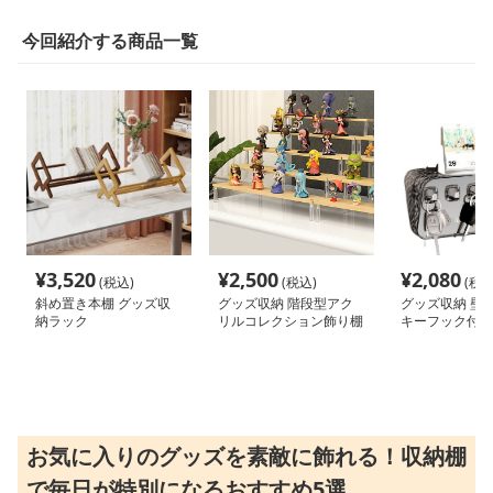
今回紹介する商品一覧
¥
3,520
¥
2,500
¥
2,080
(税込)
(税込)
(税込
斜め置き本棚 グッズ収
グッズ収納 階段型アク
グッズ収納 壁
納ラック
リルコレクション飾り棚
キーフック付き
レイラック
お気に入りのグッズを素敵に飾れる！収納棚
で毎日が特別になるおすすめ5選