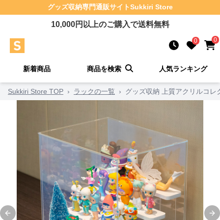
グッズ収納
専門通販サイト
Sukkiri Store
10,000
円以上のご購入で送料無料
0
0
新着商品
商品を検索
人気ランキング
Sukkiri Store TOP
›
ラックの一覧
›
グッズ収納 上質アクリルコレ
Previous slide
Ne