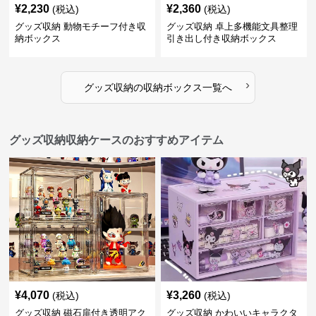
¥
2,230
¥
2,360
(税込)
(税込)
グッズ収納 動物モチーフ付き収
グッズ収納 卓上多機能文具整理
納ボックス
引き出し付き収納ボックス
›
グッズ収納
の
収納ボックス
一覧へ
グッズ収納収納ケースのおすすめアイテム
¥
4,070
¥
3,260
(税込)
(税込)
グッズ収納 磁石扉付き透明アク
グッズ収納 かわいいキャラクタ