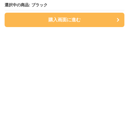
選択中の商品: ブラック
選択中の商品: ブラック
購入画面に進む
購入画面に進む
Sukkiri Store
について
会社概要
利用規約