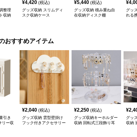
¥
4,420
¥
5,440
¥
4,0
(税込)
(税込)
調整理
グッズ収納 スリムディ
グッズ収納 積み重ね自
グッ
ト収納
スク収納ケース
在収納ディスク棚
れる
のおすすめアイテム
¥
2,040
¥
2,250
¥
2,4
(税込)
(税込)
量引き
グッズ収納 雲型壁掛け
グッズ収納キーホルダー
グッ
サリー収
フック付きアクセサリー
収納 回転式三段飾り耳
収納
整理キーホルダー収納
飾りピアス収納スタンド
き引
リー