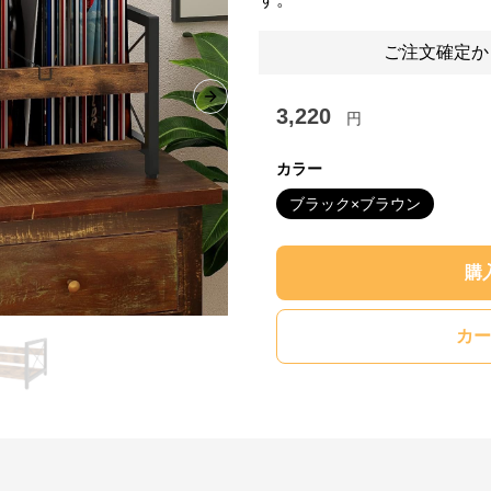
ご注文確定か
Next slide
3,220
円
カラー
ブラック×ブラウン
購
カー