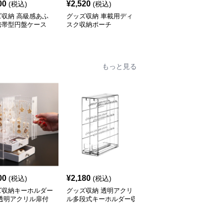
00
¥
2,520
¥
2,140
(税込)
(税込)
(税込)
ズ収納 高級感あふ
グッズ収納 車載用ディ
グッズ収納 透明蓋付き
携帯型円盤ケース
スク収納ポーチ
仕切り収納ボックス
もっと見る
00
¥
2,180
¥
2,460
(税込)
(税込)
(税込)
ズ収納キーホルダー
グッズ収納 透明アクリ
グッズ収納キーホルダー
 透明アクリル扉付
ル多段式キーホルダー収
収納 多機能フック付き
き出し付きアクセサ
納ケース
網目収納ボックス
整理ボックス