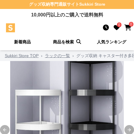
グッズ収納
専門通販サイト
Sukkiri Store
10,000
円以上のご購入で送料無料
0
0
新着商品
商品を検索
人気ランキング
Sukkiri Store TOP
›
ラックの一覧
›
グッズ収納 キャスター付き多
Previous slide
Ne