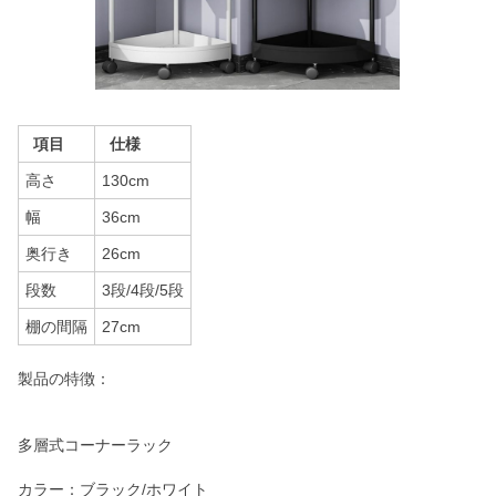
項目
仕様
高さ
130cm
幅
36cm
奥行き
26cm
段数
3段/4段/5段
棚の間隔
27cm
製品の特徴：
多層式コーナーラック
カラー：ブラック/ホワイト