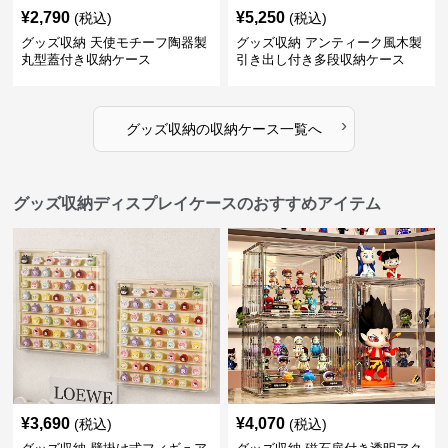
¥
2,790
¥
5,250
(税込)
(税込)
グッズ収納 天使モチーフ陶器製
グッズ収納 アンティーク風木製
丸型蓋付き収納ケース
引き出し付き多段収納ケース
›
グッズ収納
の
収納ケース
一覧へ
グッズ収納ディスプレイケースのおすすめアイテム
¥
3,690
¥
4,070
(税込)
(税込)