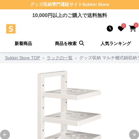
グッズ収納
専門通販サイト
Sukkiri Store
10,000
円以上のご購入で送料無料
0
0
新着商品
商品を検索
人気ランキング
Sukkiri Store TOP
›
ラックの一覧
›
グッズ収納 マルチ棚式鍋収納
Previous slide
Ne