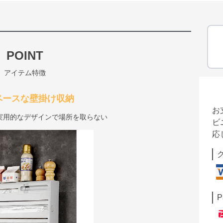
POINT
アイテム特徴
ペースな壁掛け収納
お
実用的なデザインで場所を取らない
ビ
応
P