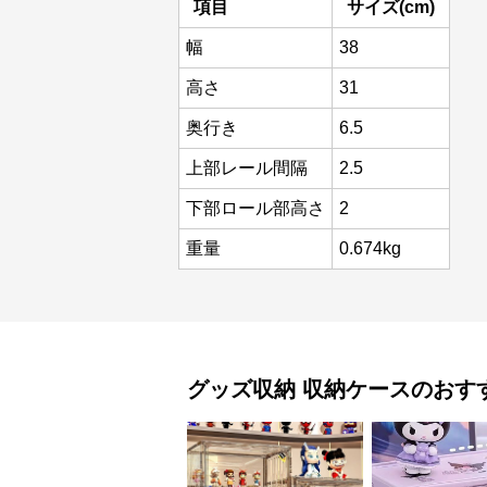
項目
サイズ(cm)
幅
38
高さ
31
奥行き
6.5
上部レール間隔
2.5
下部ロール部高さ
2
重量
0.674kg
グッズ収納
収納ケース
のおす