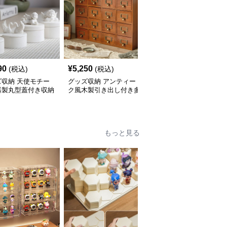
90
¥
5,250
¥
2,580
(税込)
(税込)
(税込)
ズ収納 天使モチー
グッズ収納 アンティー
グッズ収納 仕切り付き
器製丸型蓋付き収納
ク風木製引き出し付き多
衣類整理収納ケース 透
ス
段収納ケース
明窓タイプ
もっと見る