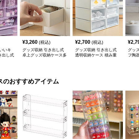
¥
3,260
¥
2,700
¥
2,7
(税込)
(税込)
いいキ
グッズ収納 引き出し式
グッズ収納 引き出し式
グッ
き出し式
卓上グッズ収納ケース多
透明収納ケース 積み重
フ陶
ス
段タイプ
ね対応
ケー
ス
のおすすめアイテム