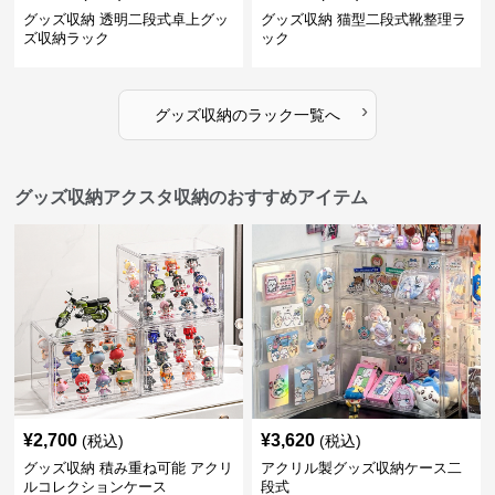
グッズ収納 透明二段式卓上グッ
グッズ収納 猫型二段式靴整理ラ
ズ収納ラック
ック
›
グッズ収納
の
ラック
一覧へ
グッズ収納アクスタ収納のおすすめアイテム
¥
2,700
¥
3,620
(税込)
(税込)
グッズ収納 積み重ね可能 アクリ
アクリル製グッズ収納ケース二
ルコレクションケース
段式