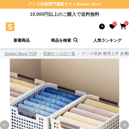
グッズ収納
専門通販サイト
Sukkiri Store
10,000
円以上のご購入で送料無料
0
0
新着商品
商品を検索
人気ランキング
Sukkiri Store TOP
›
収納ケースの一覧
›
グッズ収納 整理上手 多
Previous slide
Ne