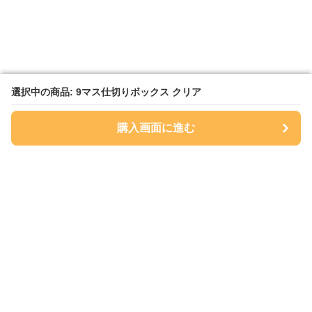
選択中の商品: 9マス仕切りボックス クリア
選択中の商品: 9マス仕切りボックス クリア
購入画面に進む
購入画面に進む
Sukkiri Store
について