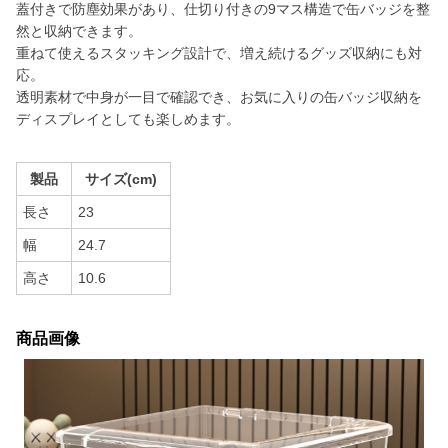
蓋付きで防塵効果があり、仕切り付きの9マス構造で缶バッジを整
然と収納できます。
重ねて使えるスタッキング設計で、増え続けるグッズ収納にも対
応。
透明素材で中身が一目で確認でき、お気に入りの缶バッジ収納を
ディスプレイとしても楽しめます。
製品
サイズ(cm)
長さ
23
幅
24.7
高さ
10.6
商品画像