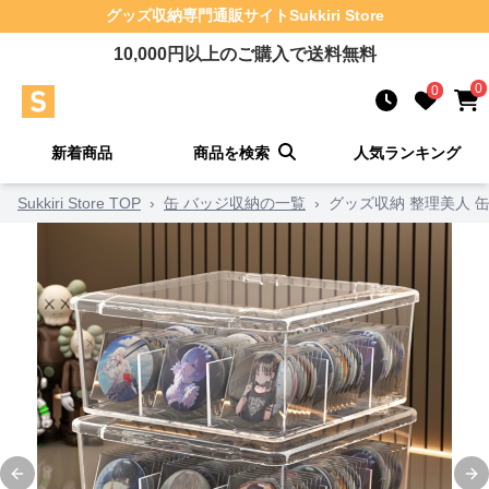
グッズ収納
専門通販サイト
Sukkiri Store
10,000
円以上のご購入で送料無料
0
0
新着商品
商品を検索
人気ランキング
Sukkiri Store TOP
›
缶 バッジ収納の一覧
›
グッズ収納 整理美人 
Previous slide
Ne