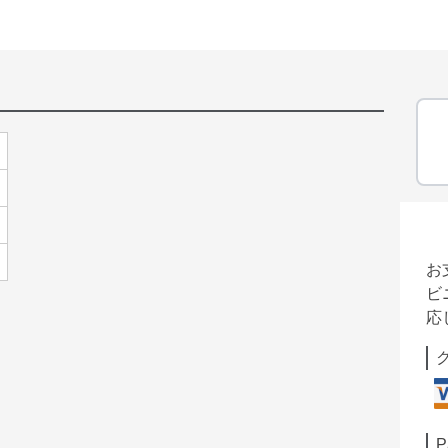
お
ビ
応
P