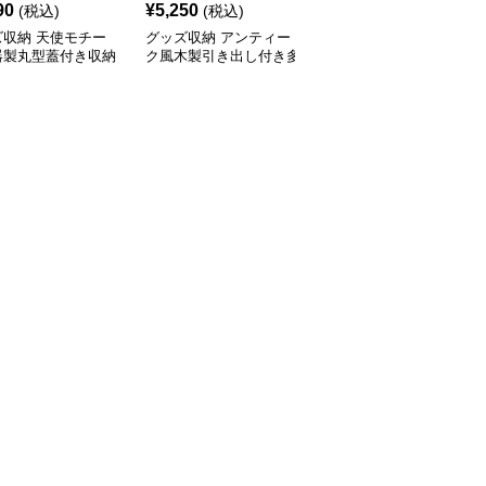
90
¥
5,250
¥
2,580
(税込)
(税込)
(税込)
ズ収納 天使モチー
グッズ収納 アンティー
グッズ収納 仕切り付き
器製丸型蓋付き収納
ク風木製引き出し付き多
衣類整理収納ケース 透
ス
段収納ケース
明窓タイプ