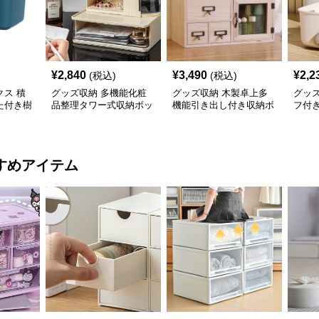
¥
2,840
¥
3,490
¥
2,2
(税込)
(税込)
ス 積
グッズ収納 多機能化粧
グッズ収納 木製卓上多
グッ
た付き樹
品整理タワー式収納ボッ
機能引き出し付き収納ボ
フ付
クス
ックス
すめアイテム