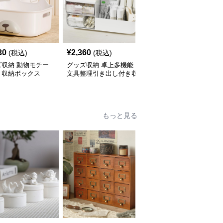
30
¥
2,360
¥
2,570
(税込)
(税込)
(税込)
ズ収納 動物モチー
グッズ収納 卓上多機能
グッズ収納 透明仕切り
き収納ボックス
文具整理引き出し付き収
付きベルト収納ボックス
納ボックス
もっと見る