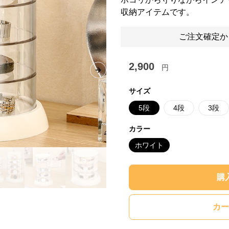
収納アイテムです。
ご注文確定か
2,900
円
Next slide
サイズ
5段
4段
3段
カラー
ホワイト
購
カー