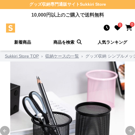
グッズ収納
専門通販サイト
Sukkiri Store
10,000
円以上のご購入で送料無料
0
0
新着商品
商品を検索
人気ランキング
Sukkiri Store TOP
›
収納ケースの一覧
›
グッズ収納 シンプルメッ
Previous slide
Ne