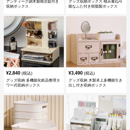
アンティーク調木製南京錠付き
グッズ収納ボックス 積み重ね可
収納ボックス
能なふた付き樹脂製ボックス
¥
2,840
¥
3,490
(税込)
(税込)
グッズ収納 多機能化粧品整理タ
グッズ収納 木製卓上多機能引き
ワー式収納ボックス
出し付き収納ボックス