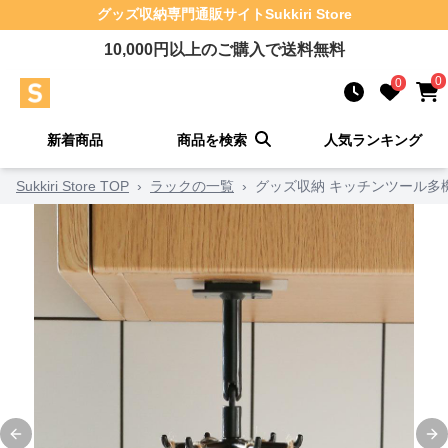
グッズ収納
専門通販サイト
Sukkiri Store
10,000
円以上のご購入で送料無料
0
0
新着商品
商品を検索
人気ランキング
Sukkiri Store TOP
›
ラックの一覧
›
グッズ収納 キッチンツール多
Previous slide
Ne