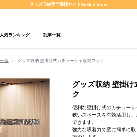
グッズ収納
専門通販サイト
Sukkiri Store
人気ランキング
記事一覧
の一覧
›
グッズ収納 壁掛け式カチューシャ収納フック
グッズ収納 壁掛
ク
便利な壁掛け式のカチューシ
狭いスペースを有効活用し、
できます。
強力な吸着力で壁に簡単に取
節約します。