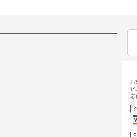
お
ビ
応
P