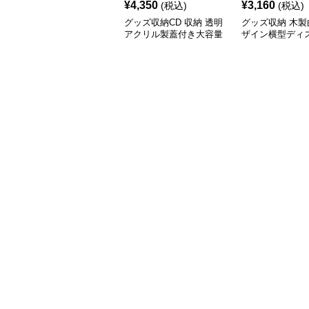
¥
4,350
¥
3,160
(税込)
(税込)
グッズ収納CD 収納 透明
グッズ収納 木製
アクリル製蓋付き大容量
ザイン横型ディ
ディスク収納ボックス
ラック CD収納