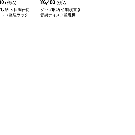
80
¥
6,480
¥
4,160
(税込)
(税込)
(税込)
ズ収納 木目調仕切
グッズ収納 竹製横置き
グッズ収納 天然木目の
きＣＤ整理ラック
音楽ディスク整理棚
段差スタンド収納