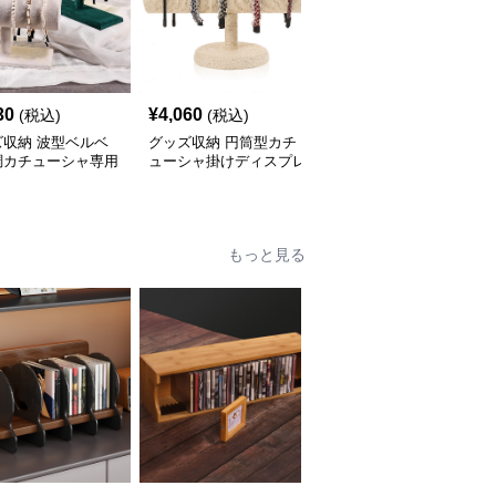
30
¥
4,060
¥
3,220
(税込)
(税込)
(税込)
ズ収納 波型ベルベ
グッズ収納 円筒型カチ
グッズ収納 円柱型カチ
調カチューシャ専用
ューシャ掛けディスプレ
ューシャ専用ディスプレ
スプレイスタンド
イスタンド
イスタンド
もっと見る