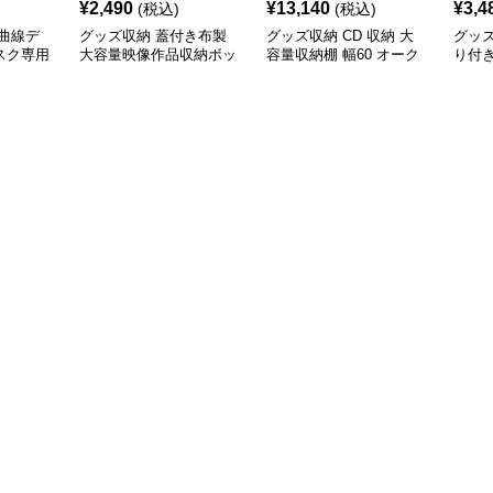
¥
2,490
¥
13,140
¥
3,4
(税込)
(税込)
曲線デ
グッズ収納 蓋付き布製
グッズ収納 CD 収納 大
グッ
スク専用
大容量映像作品収納ボッ
容量収納棚 幅60 オーク
り付
クス CD収納
調 多目的収納 CD収納対
応