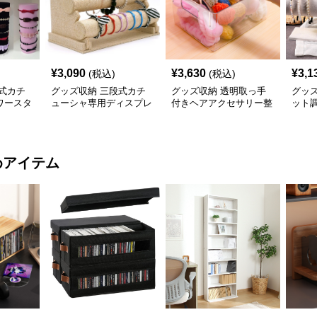
¥
3,090
¥
3,630
¥
3,1
(税込)
(税込)
式カチ
グッズ収納 三段式カチ
グッズ収納 透明取っ手
グッ
ワースタ
ューシャ専用ディスプレ
付きヘアアクセサリー整
ット
イスタンド
理ボックス
ディ
めアイテム