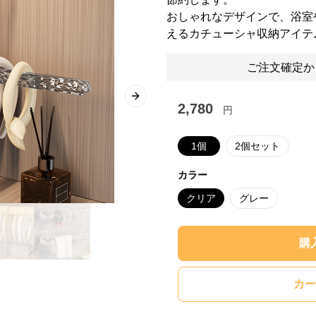
おしゃれなデザインで、浴室
えるカチューシャ収納アイテ
ご注文確定か
Next slide
2,780
円
1個
2個セット
カラー
クリア
グレー
購
カー