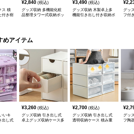
¥
2,840
¥
3,490
¥
2,2
(税込)
(税込)
ス 積
グッズ収納 多機能化粧
グッズ収納 木製卓上多
グッ
た付き樹
品整理タワー式収納ボッ
機能引き出し付き収納ボ
フ付
クス
ックス
すめアイテム
¥
3,260
¥
2,700
¥
2,7
(税込)
(税込)
いいキ
グッズ収納 引き出し式
グッズ収納 引き出し式
グッ
き出し式
卓上グッズ収納ケース多
透明収納ケース 積み重
フ陶
ス
段タイプ
ね対応
ケー