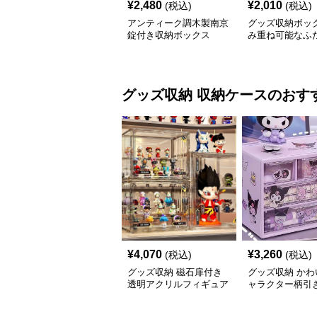
¥
2,480
¥
2,010
(税込)
(税込)
アンティーク調木製南京
グッズ収納ボック
錠付き収納ボックス
み重ね可能なふ
脂製ボックス
グッズ収納
収納ケース
のおす
¥
4,070
¥
3,260
(税込)
(税込)
グッズ収納 磁石扉付き
グッズ収納 かわ
透明アクリルフィギュア
ャラクター柄引
ディスプレイケース
グッズ収納ケー