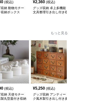
30
¥
2,360
¥
2,570
(税込)
(税込)
(税込)
ズ収納 動物モチー
グッズ収納 卓上多機能
グッズ収納 透明仕切り
き収納ボックス
文具整理引き出し付き収
付きベルト収納ボックス
納ボックス
もっと見る
90
¥
5,250
¥
2,580
(税込)
(税込)
(税込)
ズ収納 天使モチー
グッズ収納 アンティー
グッズ収納 仕切り付き
器製丸型蓋付き収納
ク風木製引き出し付き多
衣類整理収納ケース 透
ス
段収納ケース
明窓タイプ