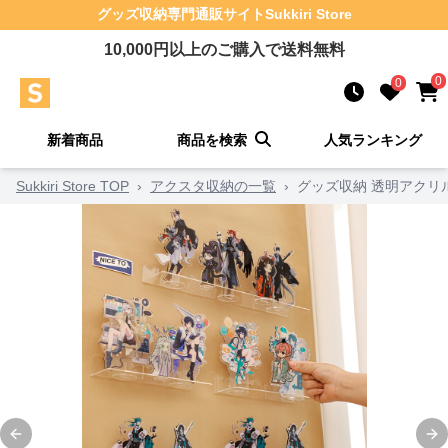
グッズ収納
専門通販サイト
Sukkiri Store
10,000
円以上のご購入で送料無料
0
0
新着商品
商品を検索
人気ランキング
Sukkiri Store TOP
›
アクスタ収納の一覧
›
グッズ収納 透明アクリ
Previous slide
Ne