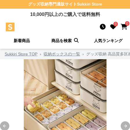
グッズ収納
専門通販サイト
Sukkiri Store
10,000
円以上のご購入で送料無料
0
0
新着商品
商品を検索
人気ランキング
Sukkiri Store TOP
›
収納ボックスの一覧
›
グッズ収納 高品質多区
Previous slide
Ne