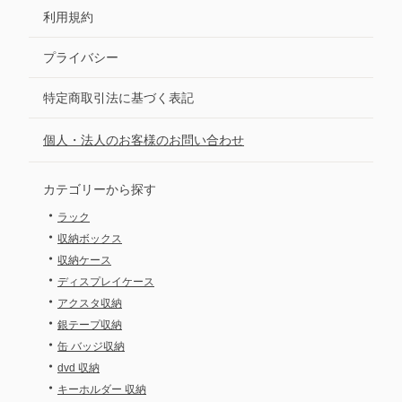
利用規約
プライバシー
特定商取引法に基づく表記
個人・法人のお客様のお問い合わせ
カテゴリーから探す
・
ラック
・
収納ボックス
・
収納ケース
・
ディスプレイケース
・
アクスタ収納
・
銀テープ収納
・
缶 バッジ収納
・
dvd 収納
・
キーホルダー 収納