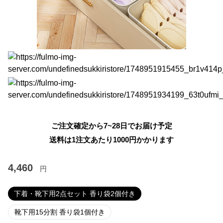
ご注文確定から7~28日でお届け予定
送料は1注文あたり
1000
円かかります
4,460
円
下着・靴下用2点セット 香り袋2個付き
靴下用15分割 香り袋1個付き