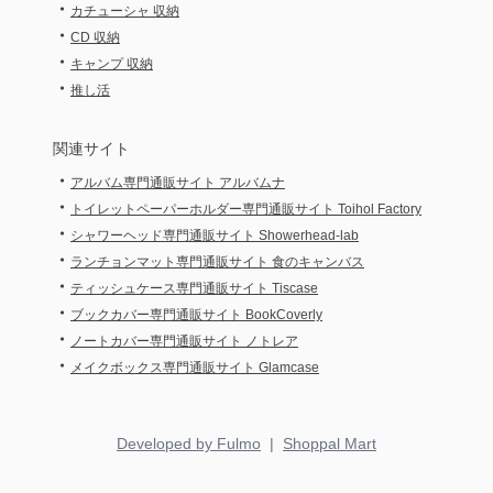
・
カチューシャ 収納
・
CD 収納
・
キャンプ 収納
・
推し活
関連サイト
・
アルバム専門通販サイト アルバムナ
・
トイレットペーパーホルダー専門通販サイト Toihol Factory
・
シャワーヘッド専門通販サイト Showerhead-lab
・
ランチョンマット専門通販サイト 食のキャンバス
・
ティッシュケース専門通販サイト Tiscase
・
ブックカバー専門通販サイト BookCoverly
・
ノートカバー専門通販サイト ノトレア
・
メイクボックス専門通販サイト Glamcase
Developed by Fulmo
|
Shoppal Mart