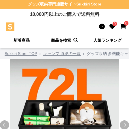
グッズ収納
専門通販サイト
Sukkiri Store
10,000
円以上のご購入で送料無料
0
0
新着商品
商品を検索
人気ランキング
Sukkiri Store TOP
›
キャンプ 収納の一覧
›
グッズ収納 多機能キ
Previous slide
Ne