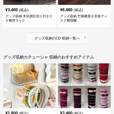
¥
3,480
¥
6,480
(税込)
(税込)
グッズ収納 木目調仕切り付きＣ
グッズ収納 竹製横置き音楽ディ
Ｄ整理ラック
スク整理棚
›
グッズ収納
の
CD 収納
一覧へ
グッズ収納カチューシャ 収納のおすすめアイテム
¥
2,800
¥
3,460
(税込)
(税込)