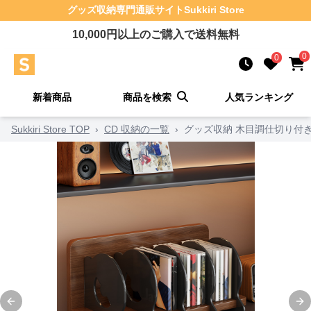
グッズ収納
専門通販サイト
Sukkiri Store
10,000
円以上のご購入で送料無料
0
0
新着商品
商品を検索
人気ランキング
Sukkiri Store TOP
›
CD 収納の一覧
›
グッズ収納 木目調仕切り付
Previous slide
Ne