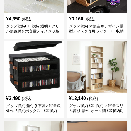
¥
4,350
¥
3,160
(税込)
(税込)
グッズ収納CD 収納 透明アクリ
グッズ収納 木製曲線デザイン横
ル製蓋付き大容量ディスク収納
型ディスク専用ラック CD収納
ボックス
¥
2,490
¥
13,140
(税込)
(税込)
グッズ収納 蓋付き布製大容量映
グッズ収納 CD 収納 大容量スリ
像作品収納ボックス CD収納
ム書棚 幅60 オーク調 CD収納対
応