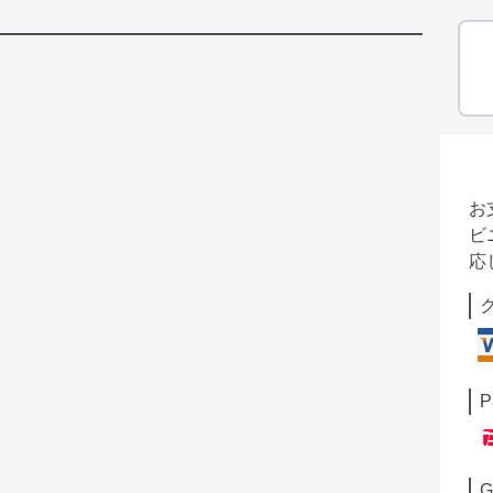
お
ビ
応
P
G