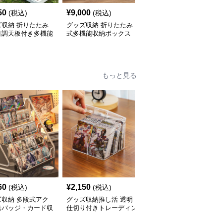
50
¥
9,000
¥
3,720
(税込)
(税込)
(税込)
ズ収納 折りたたみ
グッズ収納 折りたたみ
グッズ収納 積み重ね式
目調天板付き多機能
式多機能収納ボックス
アウトドア収納ボックス
箱
もっと見る
60
¥
2,150
¥
3,430
(税込)
(税込)
(税込)
ズ収納 多段式アク
グッズ収納推し活 透明
グッズ収納 透明アクリ
缶バッジ・カード収
仕切り付きトレーディン
ル二段式フィギュア飾り
し活ディスプレイス
グカード整理保管箱
棚