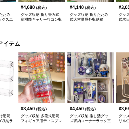
¥
4,680
¥
4,140
¥
3,0
(税込)
(税込)
たたみ
グッズ収納 折り畳み式
グッズ収納 折りたたみ
グッ
ックス二
多機能キャリーワゴン収
式大容量屋外収納箱
式木
納箱
収納
アイテム
¥
3,450
¥
4,450
¥
3,6
(税込)
(税込)
け透明
グッズ収納 多段式透明
グッズ収納 推し活グッ
グッ
ズ収納ラ
フィギュア用ディスプレ
ズ収納コーナーラック三
リル
イケース
段飾り棚
納推