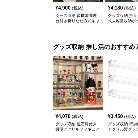
¥
4,900
¥
4,180
(税込)
(税込)
グッズ収納 多機能調理
グッズ収納 折り
台付き折りたたみ式キャ
式大容量収納ボ
ンプ収納ボックス
段重ね
グッズ収納
推し活
のおすすめ
¥
4,070
¥
3,450
(税込)
(税込)
グッズ収納 磁石扉付き
グッズ収納 壁掛
透明アクリルフィギュア
アクリル製グッ
ディスプレイケース
ック3段セット