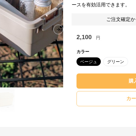
ースを有効活用できます。
ご注文確定か
Next slide
2,100
円
カラー
ベージュ
グリーン
購
カー