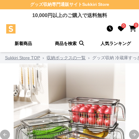
グッズ収納
専門通販サイト
Sukkiri Store
10,000
円以上のご購入で送料無料
0
0
新着商品
商品を検索
人気ランキング
Sukkiri Store TOP
›
収納ボックスの一覧
›
グッズ収納 冷蔵庫すっ
Previous slide
Ne