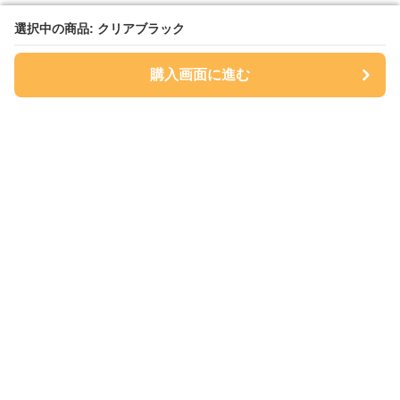
選択中の商品: クリアブラック
選択中の商品: クリアブラック
購入画面に進む
購入画面に進む
Sukkiri Store
について
会社概要
利用規約