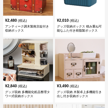
¥
2,480
¥
2,010
(税込)
(税込)
アンティーク調木製南京錠付き
グッズ収納ボックス 積み重ね可
収納ボックス
能なふた付き樹脂製ボックス
¥
2,840
¥
3,490
(税込)
(税込)
グッズ収納 多機能化粧品整理タ
グッズ収納 木製卓上多機能引き
ワー式収納ボックス
出し付き収納ボックス