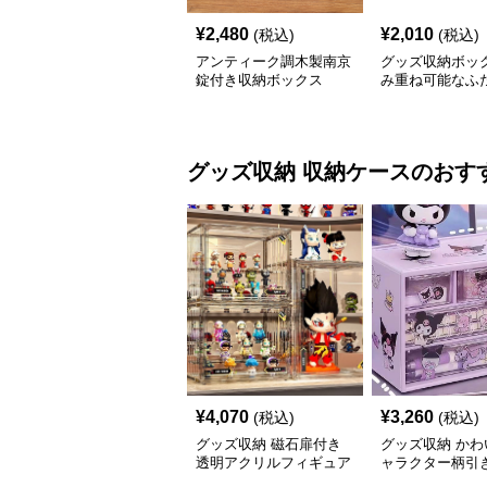
¥
2,480
¥
2,010
(税込)
(税込)
アンティーク調木製南京
グッズ収納ボック
錠付き収納ボックス
み重ね可能なふ
脂製ボックス
グッズ収納
収納ケース
のおす
¥
4,070
¥
3,260
(税込)
(税込)
グッズ収納 磁石扉付き
グッズ収納 かわ
透明アクリルフィギュア
ャラクター柄引
ディスプレイケース
グッズ収納ケー