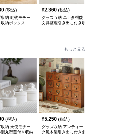
30
¥
2,360
¥
2,570
(税込)
(税込)
(税込)
ズ収納 動物モチー
グッズ収納 卓上多機能
グッズ収納 透明仕切り
き収納ボックス
文具整理引き出し付き収
付きベルト収納ボックス
納ボックス
もっと見る
90
¥
5,250
¥
2,580
(税込)
(税込)
(税込)
ズ収納 天使モチー
グッズ収納 アンティー
グッズ収納 仕切り付き
器製丸型蓋付き収納
ク風木製引き出し付き多
衣類整理収納ケース 透
ス
段収納ケース
明窓タイプ