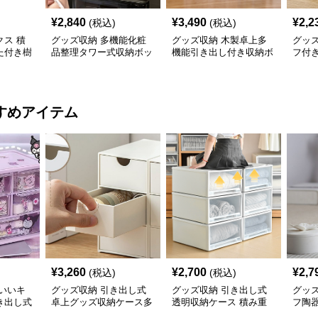
¥
2,840
¥
3,490
¥
2,2
(税込)
(税込)
ス 積
グッズ収納 多機能化粧
グッズ収納 木製卓上多
グッ
た付き樹
品整理タワー式収納ボッ
機能引き出し付き収納ボ
フ付
クス
ックス
すめアイテム
¥
3,260
¥
2,700
¥
2,7
(税込)
(税込)
いいキ
グッズ収納 引き出し式
グッズ収納 引き出し式
グッ
き出し式
卓上グッズ収納ケース多
透明収納ケース 積み重
フ陶
ス
段タイプ
ね対応
ケー