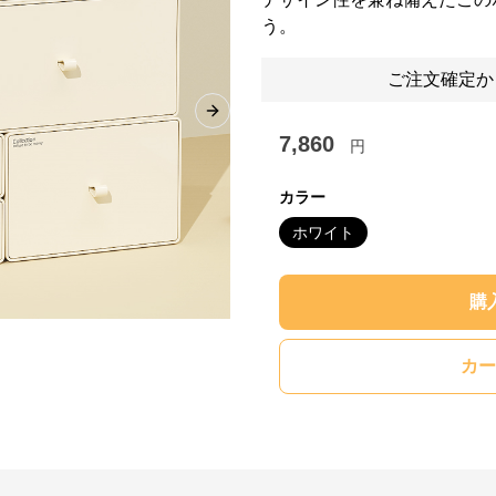
う。
ご注文確定か
Next slide
7,860
円
カラー
ホワイト
購
カー