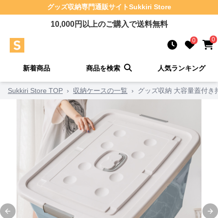
グッズ収納
専門通販サイト
Sukkiri Store
10,000
円以上のご購入で送料無料
0
0
新着商品
商品を検索
人気ランキング
Sukkiri Store TOP
›
収納ケースの一覧
›
グッズ収納 大容量蓋付き
Previous slide
Ne