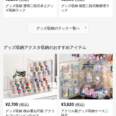
グッズ収納 透明二段式卓上グッ
グッズ収納 猫型二段式靴整理ラ
ズ収納ラック
ック
›
グッズ収納
の
ラック
一覧へ
グッズ収納アクスタ収納のおすすめアイテム
¥
2,700
¥
3,620
(税込)
(税込)
グッズ収納 積み重ね可能 アクリ
アクリル製グッズ収納ケース二
ルコレクションケース
段式