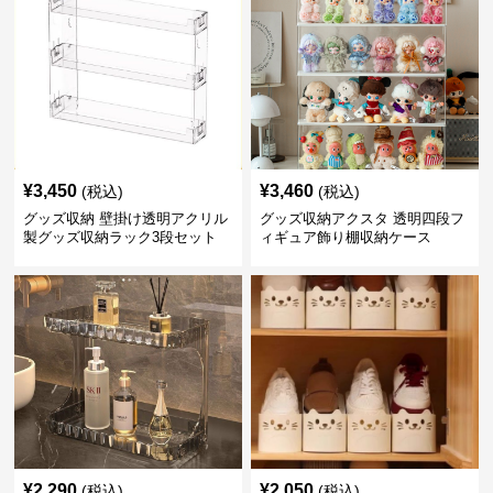
¥
3,450
¥
3,460
(税込)
(税込)
グッズ収納 壁掛け透明アクリル
グッズ収納アクスタ 透明四段フ
製グッズ収納ラック3段セット
ィギュア飾り棚収納ケース
¥
2,290
¥
2,050
(税込)
(税込)