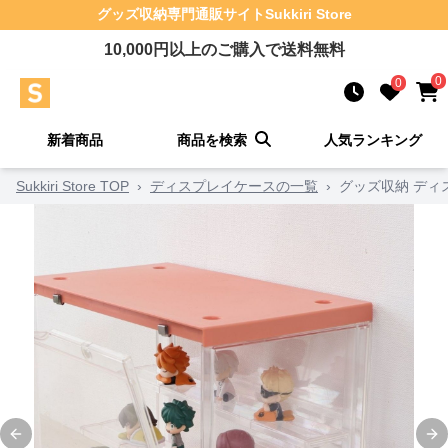
グッズ収納
専門通販サイト
Sukkiri Store
10,000
円以上のご購入で送料無料
0
0
新着商品
商品を検索
人気ランキング
Sukkiri Store TOP
›
ディスプレイケースの一覧
›
グッズ収納 ディ
Previous slide
Ne