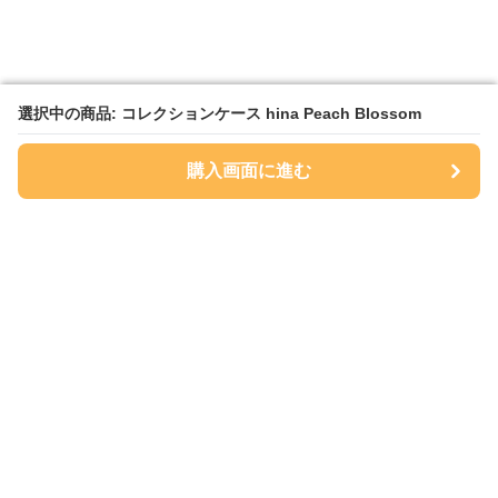
選択中の商品: コレクションケース hina Peach Blossom
選択中の商品: コレクションケース hina Peach Blossom
購入画面に進む
購入画面に進む
Sukkiri Store
について