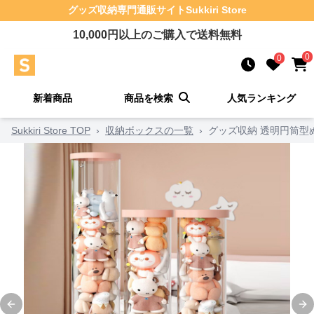
グッズ収納
専門通販サイト
Sukkiri Store
10,000
円以上のご購入で送料無料
0
0
新着商品
商品を検索
人気ランキング
Sukkiri Store TOP
›
収納ボックスの一覧
›
グッズ収納 透明円筒型
Previous slide
Ne