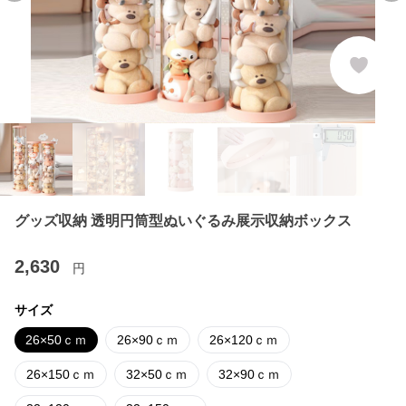
グッズ収納 透明円筒型ぬいぐるみ展示収納ボックス
2,630
円
サイズ
26×50ｃｍ
26×90ｃｍ
26×120ｃｍ
26×150ｃｍ
32×50ｃｍ
32×90ｃｍ