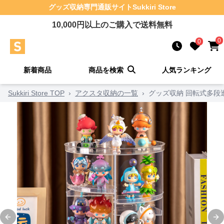
グッズ収納
専門通販サイト
Sukkiri Store
10,000
円以上のご購入で送料無料
0
0
新着商品
商品を検索
人気ランキング
Sukkiri Store TOP
›
アクスタ収納の一覧
›
グッズ収納 回転式多段
Previous slide
Ne