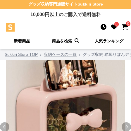
グッズ収納
専門通販サイト
Sukkiri Store
10,000
円以上のご購入で送料無料
0
0
新着商品
商品を検索
人気ランキング
Sukkiri Store TOP
›
収納ケースの一覧
›
グッズ収納 猫耳りぼんデ
Previous slide
Ne