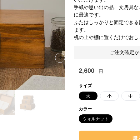
手紙や思い出の品、文房具な
に最適です。
ふたはしっかりと固定できる
ます。
机の上や棚に置くだけでおし
ご注文確定か
Next slide
2,600
円
サイズ
大
小
中
カラー
ウォルナット
購