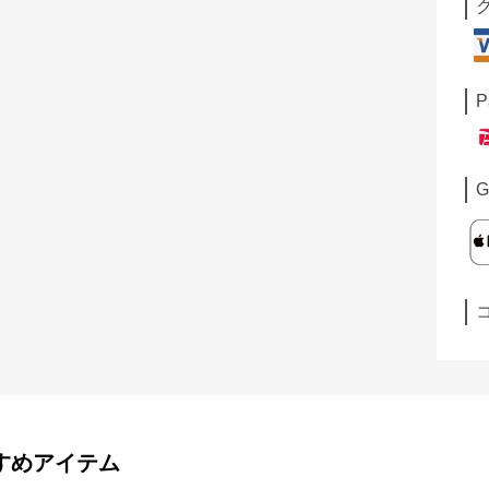
P
G
すめアイテム