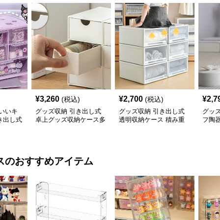
¥
3,260
¥
2,700
¥
2,7
(税込)
(税込)
いいキ
グッズ収納 引き出し式
グッズ収納 引き出し式
グッ
き出し式
卓上グッズ収納ケース多
透明収納ケース 積み重
フ陶
ス
段タイプ
ね対応
ケー
ス
のおすすめアイテム