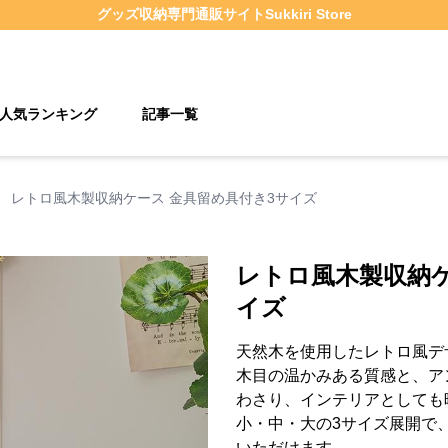
グッズ収納
専門通販サイト
Sukkiri Store
人気ランキング
記事一覧
›
レトロ風木製収納ケース 金具留め具付き3サイズ
レトロ風木製収納ケ
イズ
天然木を使用したレトロ風デ
木目の温かみある質感と、ア
わさり、インテリアとしても
小・中・大の3サイズ展開で
いただけます。