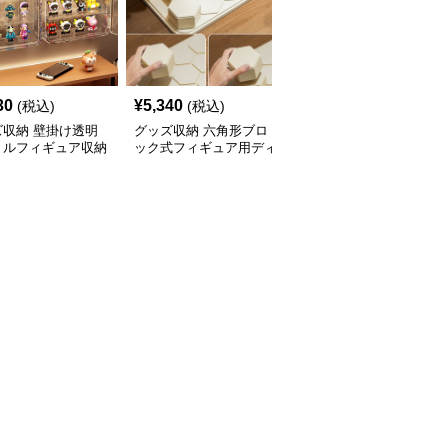
30
¥
5,340
¥
8,540
(税込)
(税込)
(税込)
ズ収納 壁掛け透明
グッズ収納 六角形ブロ
グッズ収納 ぬいぐるみ
リルフィギュア収納
ック式フィギュア用ディ
用積み重ね式ディスプレ
スプレイケース
スプレイケース
イケース