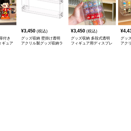
¥
3,450
¥
3,450
¥
4,4
(税込)
(税込)
扉付き
グッズ収納 壁掛け透明
グッズ収納 多段式透明
グッ
ィギュア
アクリル製グッズ収納ラ
フィギュア用ディスプレ
アク
ース
ック3段セット
イケース
ディ