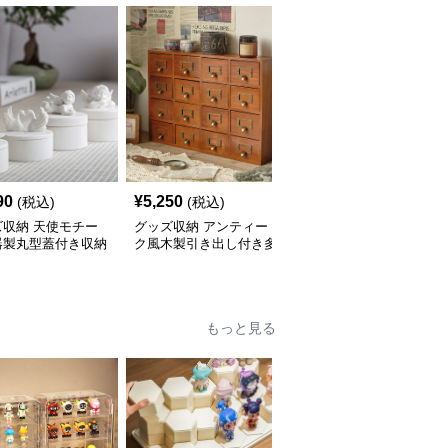
90
¥
5,250
¥
2,580
(税込)
(税込)
(税込)
ズ収納 天使モチー
グッズ収納 アンティー
グッズ収納 仕切り付き
器製丸型蓋付き収納
ク風木製引き出し付き多
衣類整理収納ケース 透
ス
段収納ケース
明窓タイプ
もっと見る