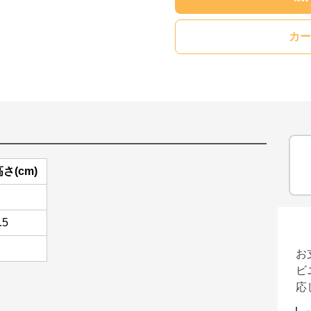
カー
さ(cm)
.5
お
ビ
応