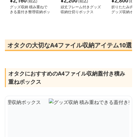
¥
2,160
¥
2,200
¥
2,800
(税込)
(税込)
(税込
グッズ収納 積み重ねで
頑丈フレーム付きグッズ
折りたたみ式千
きる蓋付き整理収納ボッ
収納仕切りボックス
グッズ収納ボッ
クス
オタクの大切なA4ファイル収納アイテム10選
オタクにおすすめのA4ファイル収納蓋付き積み
重ねボックス