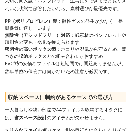
大切な同人誌・パンフレット・生写真をできるだけ長くき
れいな状態で保管したいなら、素材選びが最優先です。
PP（ポリプロピレン）製
：酸性ガスの発生が少なく、長
期保管に適しています
無酸性（アシッドフリー）対応
：紙素材のパンフレットや
印刷物の変色・劣化を抑えられます
密閉性の高いボックス型
：ホコリや湿気から守るため、蓋
つきの収納ボックスとの組み合わせがおすすめ
PVC製の安価なファイルは短期間では問題ありませんが、
数年単位の保管には向かないため注意が必要です。
収納スペースに制約があるケースでの選び方
一人暮らしや狭い部屋でA4ファイルを収納するオタクに
は、
省スペース設計
のアイテムが欠かせません。
スリムなファイルボックス
：棚の奥行きに合わせたサイズ