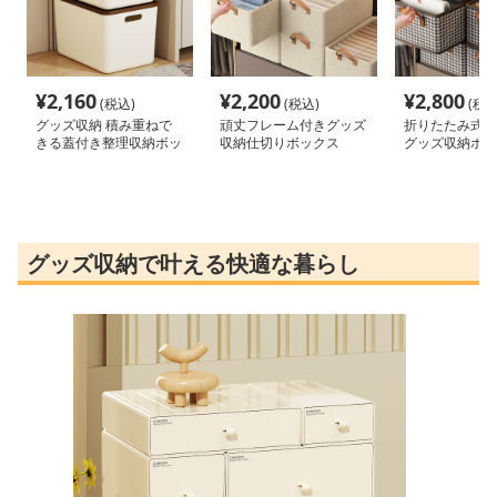
¥
2,160
¥
2,200
¥
2,800
(税込)
(税込)
(税込
グッズ収納 積み重ねで
頑丈フレーム付きグッズ
折りたたみ式千
きる蓋付き整理収納ボッ
収納仕切りボックス
グッズ収納ボッ
クス
グッズ収納で叶える快適な暮らし