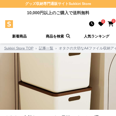
グッズ収納
専門通販サイト
Sukkiri Store
10,000
円以上のご購入で送料無料
0
0
新着商品
商品を検索
人気ランキング
Sukkiri Store TOP
›
記事一覧
›
オタクの大切なA4ファイル収納アイ