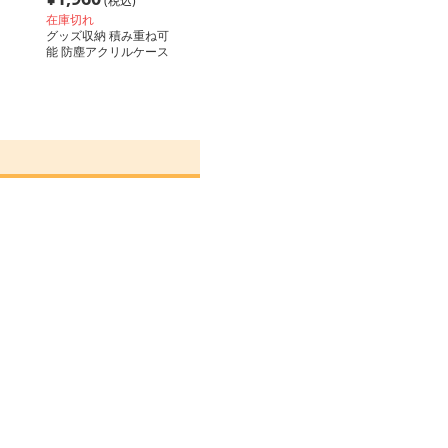
(税込)
在庫切れ
グッズ収納 積み重ね可
能 防塵アクリルケース