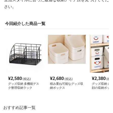
さい。
今回紹介した商品一覧
¥
2,580
¥
2,680
¥
2,380
(税込)
(税込)
(税込
グッズ収納 多機能デス
積み重ね可能なグッズ収
グッズ収納 に
ク整理収納ラック
納ボックス
顔の収納ボック
おすすめ記事一覧