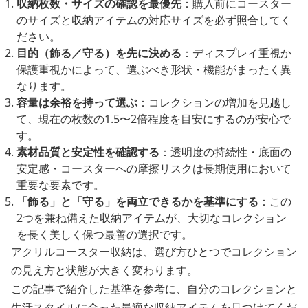
収納枚数・サイズの確認を最優先
：購入前にコースター
のサイズと収納アイテムの対応サイズを必ず照合してく
ださい。
目的（飾る／守る）を先に決める
：ディスプレイ重視か
保護重視かによって、選ぶべき形状・機能がまったく異
なります。
容量は余裕を持って選ぶ
：コレクションの増加を見越し
て、現在の枚数の1.5〜2倍程度を目安にするのが安心で
す。
素材品質と安定性を確認する
：透明度の持続性・底面の
安定感・コースターへの摩擦リスクは長期使用において
重要な要素です。
「飾る」と「守る」を両立できるかを基準にする
：この
2つを兼ね備えた収納アイテムが、大切なコレクション
を長く美しく保つ最善の選択です。
アクリルコースター収納は、選び方ひとつでコレクション
の見え方と状態が大きく変わります。
この記事で紹介した基準を参考に、自分のコレクションと
生活スタイルに合った最適な収納アイテムを見つけてくだ