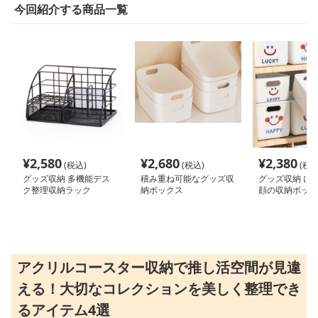
今回紹介する商品一覧
¥
2,580
¥
2,680
¥
2,380
(税込)
(税込)
(税込
グッズ収納 多機能デス
積み重ね可能なグッズ収
グッズ収納 に
ク整理収納ラック
納ボックス
顔の収納ボック
アクリルコースター収納で推し活空間が見違
える！大切なコレクションを美しく整理でき
るアイテム4選