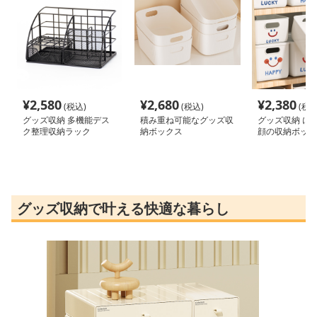
¥
2,580
¥
2,680
¥
2,380
(税込)
(税込)
(税込
グッズ収納 多機能デス
積み重ね可能なグッズ収
グッズ収納 に
ク整理収納ラック
納ボックス
顔の収納ボック
グッズ収納で叶える快適な暮らし