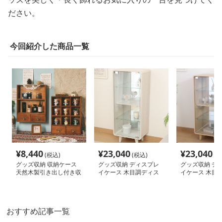
ださい。
今回紹介した商品一覧
¥
8,440
¥
23,040
¥
23,040
(税込)
(税込)
(税
グッズ収納 収納ケース
グッズ収納 ディスプレ
グッズ収納 デ
天然木製引き出し付き収
イケース 木目調ディス
イケース 木目
納ケース 多段棚ボック
プレイケース クレール
プレイケース 
ス
ホワイト
ナチュラル
おすすめ記事一覧