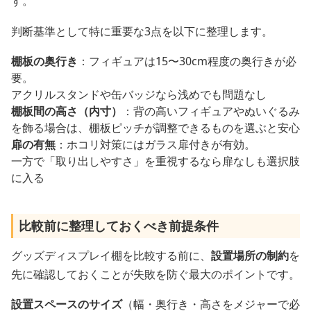
す。
判断基準として特に重要な3点を以下に整理します。
棚板の奥行き
：フィギュアは15〜30cm程度の奥行きが必
要。
アクリルスタンドや缶バッジなら浅めでも問題なし
棚板間の高さ（内寸）
：背の高いフィギュアやぬいぐるみ
を飾る場合は、棚板ピッチが調整できるものを選ぶと安心
扉の有無
：ホコリ対策にはガラス扉付きが有効。
一方で「取り出しやすさ」を重視するなら扉なしも選択肢
に入る
比較前に整理しておくべき前提条件
グッズディスプレイ棚を比較する前に、
設置場所の制約
を
先に確認しておくことが失敗を防ぐ最大のポイントです。
設置スペースのサイズ
（幅・奥行き・高さをメジャーで必