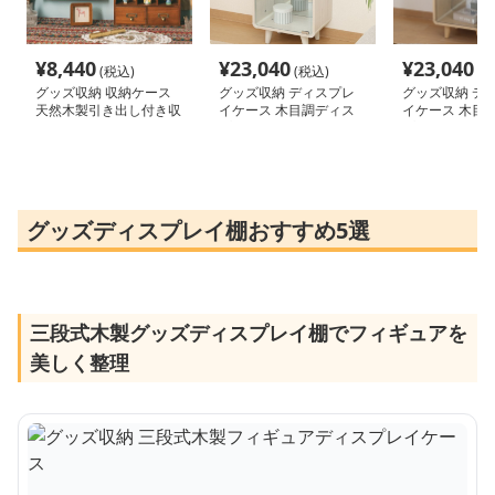
¥
8,440
¥
23,040
¥
23,040
(税込)
(税込)
(税
グッズ収納 収納ケース
グッズ収納 ディスプレ
グッズ収納 デ
天然木製引き出し付き収
イケース 木目調ディス
イケース 木目
納ケース 多段棚ボック
プレイケース クレール
プレイケース 
ス
ホワイト
ナチュラル
グッズディスプレイ棚おすすめ5選
三段式木製グッズディスプレイ棚でフィギュアを
美しく整理