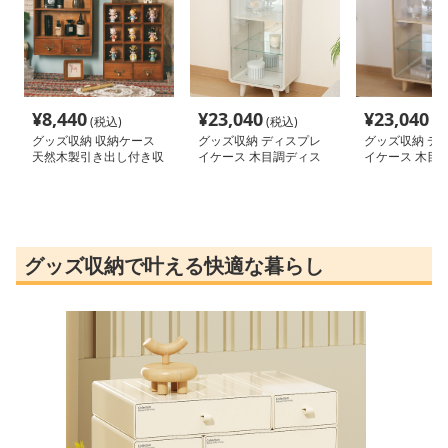
¥
8,440
¥
23,040
¥
23,040
(税込)
(税込)
(税
グッズ収納 収納ケース
グッズ収納 ディスプレ
グッズ収納 デ
天然木製引き出し付き収
イケース 木目調ディス
イケース 木目
納ケース 多段棚ボック
プレイケース クレール
プレイケース 
ス
ホワイト
ナチュラル
グッズ収納で叶える快適な暮らし