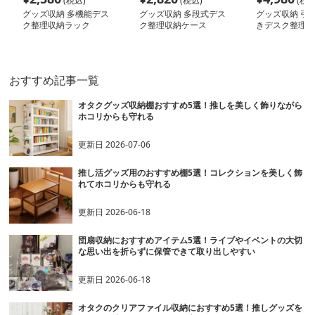
(税込)
(税込)
(税込
グッズ収納 多機能デス
グッズ収納 多段式デス
グッズ収納 引
ク整理収納ラック
ク整理収納ケース
きデスク整理ボ
おすすめ記事一覧
オタクグッズ収納棚おすすめ5選！推しを美しく飾りながら
ホコリからも守れる
更新日
2026-07-06
推し活グッズ用のおすすめ棚5選！コレクションを美しく飾
れてホコリからも守れる
更新日
2026-06-18
団扇収納におすすめアイテム5選！ライブやイベントの大切
な思い出を折らずに保管できて取り出しやすい
更新日
2026-06-18
オタクのクリアファイル収納におすすめ5選！推しグッズを