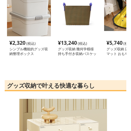
¥
2,320
¥
13,240
¥
5,740
(税込)
(税込)
(税込
シンプル機能的グッズ収
グッズ収納 幾何学模様
グッズ収納 広
納整理ボックス
持ち手付き収納バスケッ
マット おもち
ト
バッグ
グッズ収納で叶える快適な暮らし