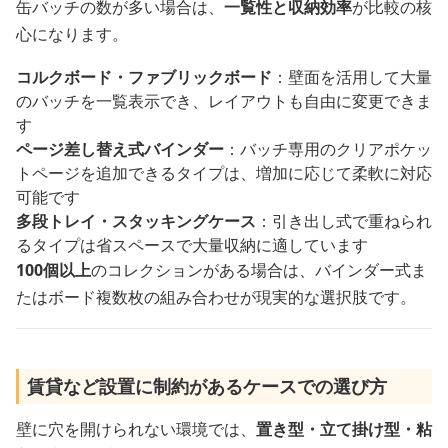
缶バッチの数が多い場合は、
一覧性と収納効率
が比較の核
心になります。
コルクボード・ファブリックボード
：壁面を活用して大量
のバッチを一覧表示でき、レイアウトも自由に変更できま
す
ページ差し替え式バインダー
：バッチ専用のクリアポケッ
トページを追加できるタイプは、増加に応じて柔軟に対応
可能です
多段トレイ・スタッキングケース
：引き出し式で重ねられ
るタイプは省スペースで大量収納に適しています
100個以上
のコレクションがある場合は、バインダー式ま
たはボード複数枚の組み合わせが現実的な選択肢です。
賃貸など設置に制約があるケースでの選び方
壁に穴を開けられない環境では、
置き型・立て掛け型・粘