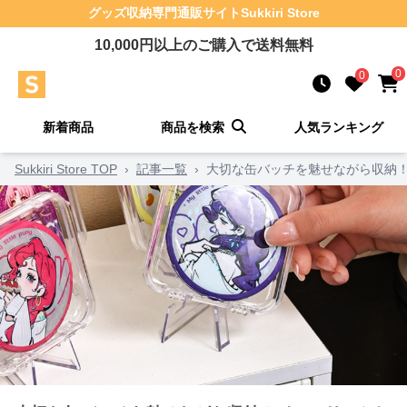
グッズ収納
専門通販サイト
Sukkiri Store
10,000
円以上のご購入で送料無料
0
0
新着商品
商品を検索
人気ランキング
Sukkiri Store TOP
›
記事一覧
›
大切な缶バッチを魅せながら収納！