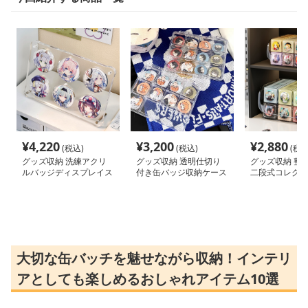
¥
4,220
¥
3,200
¥
2,880
(税込)
(税込)
(税込
グッズ収納 洗練アクリ
グッズ収納 透明仕切り
グッズ収納 整
ルバッジディスプレイス
付き缶バッジ収納ケース
二段式コレクシ
タンド
12マス
ケース
大切な缶バッチを魅せながら収納！インテリ
アとしても楽しめるおしゃれアイテム10選