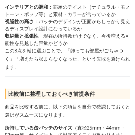
インテリアとの調和
：部屋のテイスト（ナチュラル・モノ
トーン・ポップ等）と素材・カラーが合っているか
視認性の高さ
：バッチのデザインが正面からしっかり見え
るディスプレイ設計になっているか
収納量と拡張性
：現在の所持数だけでなく、今後増える可
能性を見越した容量かどうか
この3点を軸に選ぶことで、「飾っても部屋がごちゃつ
く」「増えたら収まらなくなった」という失敗を避けられ
ます。
比較前に整理しておくべき前提条件
商品を比較する前に、以下の項目を自分で確認しておくと
選択がスムーズになります。
所持している缶バッチのサイズ
（直径25mm・44mm・
57mm等、サイズによって対応アイテムが異なります）