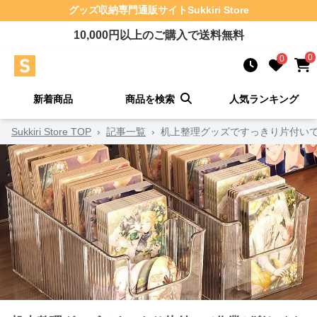
グッズ収納
専門通販サイト
Sukkiri Store
10,000
円以上のご購入で送料無料
0
0
新着商品
商品を検索
人気ランキング
Sukkiri Store TOP
›
記事一覧
›
机上整理グッズですっきり片付い