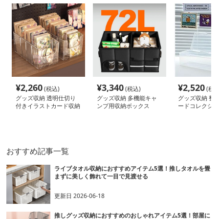
¥
2,260
¥
3,340
¥
2,520
(税込)
(税込)
(税込
グッズ収納 透明仕切り
グッズ収納 多機能キャ
グッズ収納 整
付きイラストカード収納
ンプ用収納ボックス
ードコレクショ
ケース
ース
おすすめ記事一覧
ライブタオル収納におすすめアイテム5選！推しタオルを畳
まずに美しく飾れて一目で見渡せる
更新日
2026-06-18
推しグッズ収納におすすめのおしゃれアイテム5選！部屋に