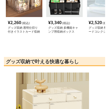
¥
2,260
¥
3,340
¥
2,520
(税込)
(税込)
(税込
グッズ収納 透明仕切り
グッズ収納 多機能キャ
グッズ収納 整
付きイラストカード収納
ンプ用収納ボックス
ードコレクショ
ケース
ース
グッズ収納で叶える快適な暮らし