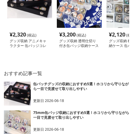
¥
2,320
¥
3,200
¥
2,120
(税込)
(税込)
(税込
グッズ収納 アニメキャ
グッズ収納 透明仕切り
グッズ収納 積
ラクター 缶バッジコレ
付き缶バッジ収納ケース
納ケース 缶バ
クションケース
12マス
クション
おすすめ記事一覧
缶バッチグッズの収納におすすめ5選！ホコリから守りなが
ら一目で見渡せて取り出しやすい
更新日
2026-06-18
75mm缶バッジ収納におすすめ5選！ホコリから守りながら
一目で見渡せて取り出しやすい
更新日
2026-06-18