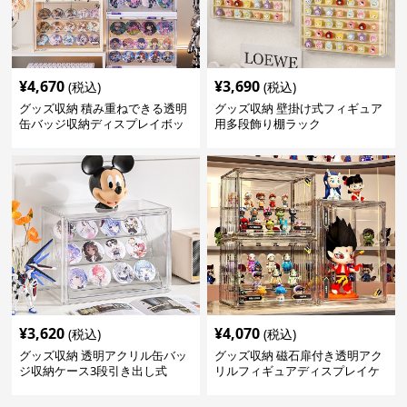
¥
4,670
¥
3,690
(税込)
(税込)
グッズ収納 積み重ねできる透明
グッズ収納 壁掛け式フィギュア
缶バッジ収納ディスプレイボッ
用多段飾り棚ラック
クス
¥
3,620
¥
4,070
(税込)
(税込)
グッズ収納 透明アクリル缶バッ
グッズ収納 磁石扉付き透明アク
ジ収納ケース3段引き出し式
リルフィギュアディスプレイケ
ース