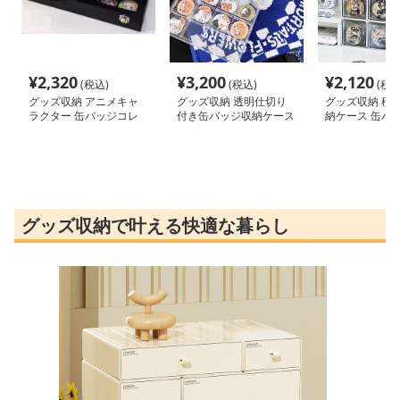
¥
2,320
¥
3,200
¥
2,120
(税込)
(税込)
(税込
グッズ収納 アニメキャ
グッズ収納 透明仕切り
グッズ収納 積
ラクター 缶バッジコレ
付き缶バッジ収納ケース
納ケース 缶バ
クションケース
12マス
クション
グッズ収納で叶える快適な暮らし