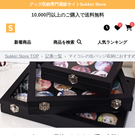
グッズ収納
専門通販サイト
Sukkiri Store
10,000
円以上のご購入で送料無料
0
0
新着商品
商品を検索
人気ランキング
Sukkiri Store TOP
›
記事一覧
›
マイコレの缶バッジ収納におすす