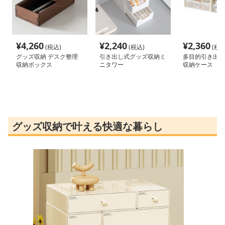
¥
4,260
¥
2,240
¥
2,360
(税込)
(税込)
(税込
グッズ収納 デスク整理
引き出し式グッズ収納ミ
多目的引き出し
収納ボックス
ニタワー
収納ケース
グッズ収納で叶える快適な暮らし