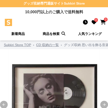
グッズ収納
専門通販サイト
Sukkiri Store
10,000
円以上のご購入で送料無料
0
0
新着商品
商品を検索
人気ランキング
Sukkiri Store TOP
›
CD 収納の一覧
›
グッズ収納 思い出を飾る音
Previous slide
Ne