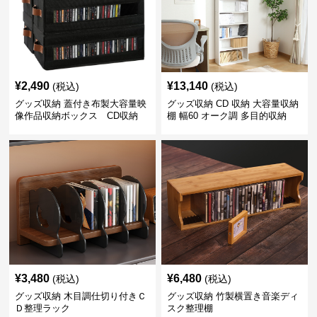
¥
2,490
¥
13,140
(税込)
(税込)
グッズ収納 蓋付き布製大容量映
グッズ収納 CD 収納 大容量収納
像作品収納ボックス CD収納
棚 幅60 オーク調 多目的収納
CD収納対応
¥
3,480
¥
6,480
(税込)
(税込)
グッズ収納 木目調仕切り付きＣ
グッズ収納 竹製横置き音楽ディ
Ｄ整理ラック
スク整理棚