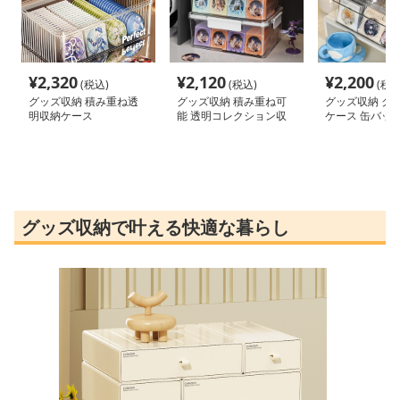
¥
2,320
¥
2,120
¥
2,200
(税込)
(税込)
(税込
グッズ収納 積み重ね透
グッズ収納 積み重ね可
グッズ収納 ク
明収納ケース
能 透明コレクション収
ケース 缶バッ
納ケース
グッズ収納で叶える快適な暮らし