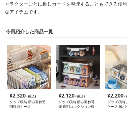
ャラクターごとに推しカードを整理することもできる便利
なアイテムです。
今回紹介した商品一覧
¥
2,320
¥
2,120
¥
2,200
(税込)
(税込)
(税込
グッズ収納 積み重ね透
グッズ収納 積み重ね可
グッズ収納 ク
明収納ケース
能 透明コレクション収
ケース 缶バッ
納ケース